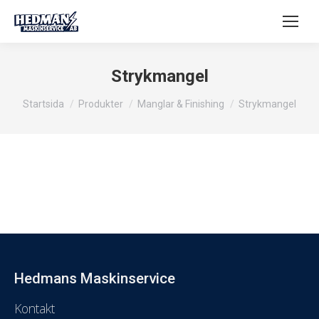
Strykmangel
Du är här:
Startsida
Produkter
Manglar & Finishing
Strykmangel
Hedmans Maskinservice
Kontakt