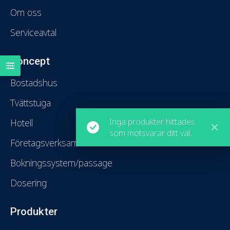
Om oss
Serviceavtal
Koncept
Bostadshus
Tvättstuga
Inga produkter hittades
Hotell
som motsvarar ditt val.
Företagsverksamhet
Bokningssystem/passage
Dosering
Produkter