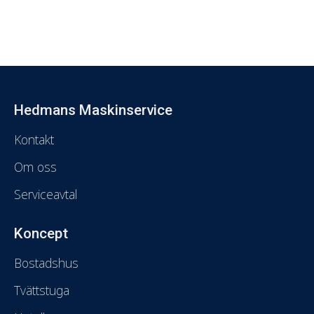
Hedmans Maskinservice
Kontakt
Om oss
Serviceavtal
Koncept
Bostadshus
Tvättstuga