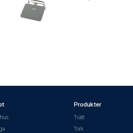
pt
Produkter
shus
Tvätt
ga
Tork