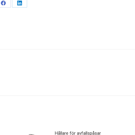
Dela
Dela
detta
detta
Hållare för avfallspåsar