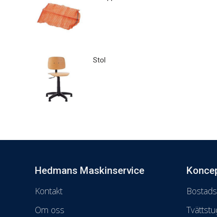
Stol
Hedmans Maskinservice
Konce
Kontakt
Bostad
Om oss
Tvättstu