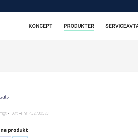
KONCEPT
PRODUKTER
SERVICEAVT
sats
rigt
Artikelnr:
432730573
nna produkt