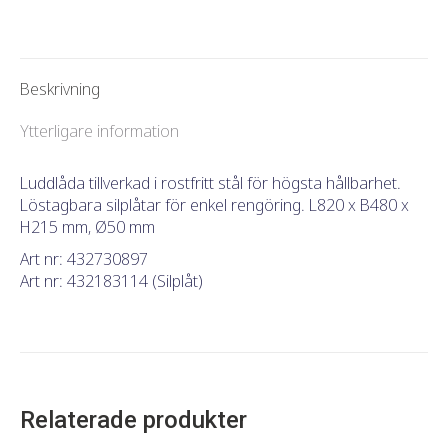
detta
detta
detta
Beskrivning
Ytterligare information
Luddlåda tillverkad i rostfritt stål för högsta hållbarhet.
Löstagbara silplåtar för enkel rengöring. L820 x B480 x
H215 mm, Ø50 mm
Art nr: 432730897
Art nr: 432183114 (Silplåt)
Relaterade produkter