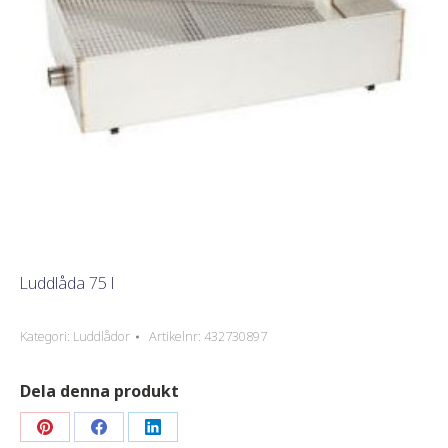
Luddlåda 75 l
Kategori:
Luddlådor
Artikelnr:
432730897
Dela denna produkt
Dela
Dela
Dela